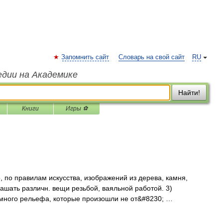
Запомнить сайт
Словарь на свой сайт
RU
едии на Академике
Найти!
Книги
Игры ⚽
о, по правилам искусства, изображений из дерева, камня,
рашать различн. вещи резьбой, ваяльной работой. 3)
емного рельефа, которые произошли не от&#8230; …