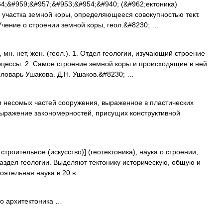
4;&#959;&#957;&#953;&#954;&#940; (&#962;ектоника)
о участка земной коры, определяющееся совокупностью тект.
Учение о строении земной коры, геол.&#8230; …
н. нет, жен. (геол.). 1. Отдел геологии, изучающий строение
цессы. 2. Самое строение земной коры и происходящие в ней
словарь Ушакова. Д.Н. Ушаков.&#8230; …
 несомых частей сооружения, выраженное в пластических
выражение закономерностей, присущих конструктивной
 строительное (искусство)] (геотектоника), наука о строении,
аздел геологии. Выделяют тектонику историческую, общую и
оятельная наука в 20 в …
то архитектоника …