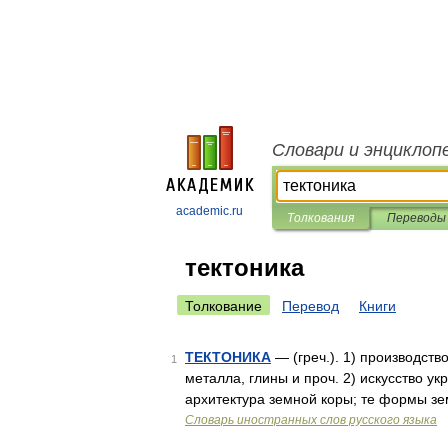
Словари и энциклоп
academic.ru
Толкования
Переводы
тектоника
Толкование
Перевод
Книги
ТЕКТОНИКА
— (греч.). 1) производств
1
металла, глины и проч. 2) искусство ук
архитектура земной коры; те формы з
Словарь иностранных слов русского языка