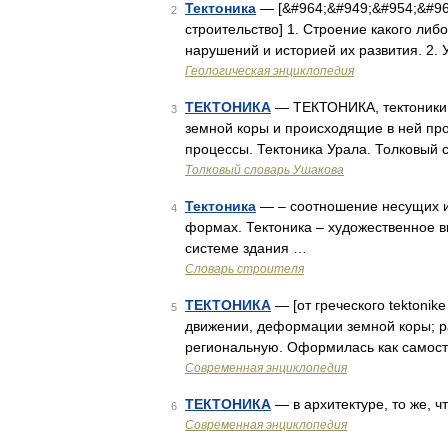
Тектоника
— [&#964;&#949;&#954;&#96
2
строительство] 1. Строение какого либ
нарушений и историей их развития. 2. 
Геологическая энциклопедия
ТЕКТОНИКА
— ТЕКТОНИКА, тектоники, м
3
земной коры и происходящие в ней про
процессы. Тектоника Урала. Толковый 
Толковый словарь Ушакова
Тектоника
— – соотношение несущих и
4
формах. Тектоника – художественное 
системе здания …
Словарь строителя
ТЕКТОНИКА
— [от греческого tektonike
5
движении, деформации земной коры; р
региональную. Оформилась как самост
Современная энциклопедия
ТЕКТОНИКА
— в архитектуре, то же, ч
6
Современная энциклопедия