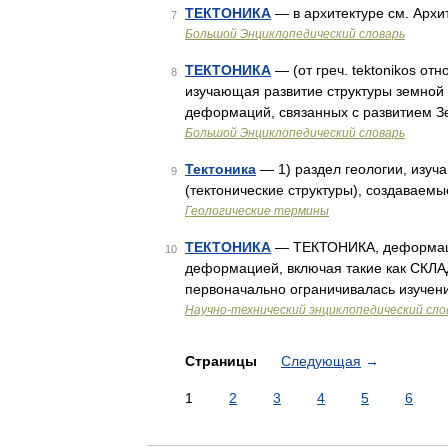
ТЕКТОНИКА
— в архитектуре см. Архи
7
Большой Энциклопедический словарь
ТЕКТОНИКА
— (от греч. tektonikos отн
8
изучающая развитие структуры земной 
деформаций, связанных с развитием З
Большой Энциклопедический словарь
Тектоника
— 1) раздел геологии, изу
9
(тектонические структуры), создаваем
Геологические термины
ТЕКТОНИКА
— ТЕКТОНИКА, деформация
10
деформацией, включая такие как СКЛ
первоначально ограничивалась изучен
Научно-технический энциклопедический сло
Страницы
Следующая
→
1
2
3
4
5
6