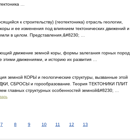
тектоника …
осящийся к строительству) (геотектоника) отрасль геологии,
коры и ее изменения под влиянием тектонических движений и
емли в целом. Представления,&#8230; …
чающий движение земной коры, формы залегания горных пород
ые этими движениями, и историю их развития …
 земной КОРЫ и геологические структуры, вызванные этой
АДКИ, СБРОСЫ и горообразование. Теория ТЕКТОНИКИ ПЛИТ
ием главных структурных особенностей земной&#8230; …
варь
7
8
9
10
11
12
13